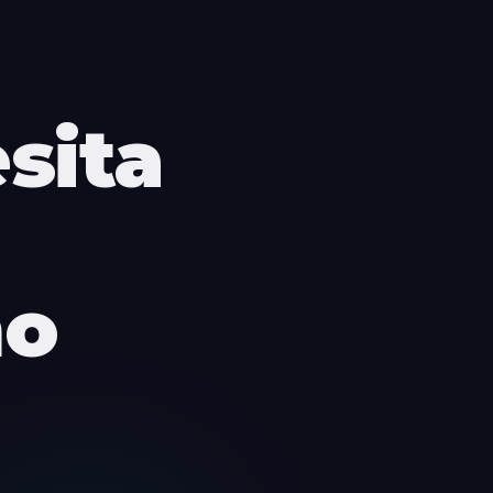
sita
no