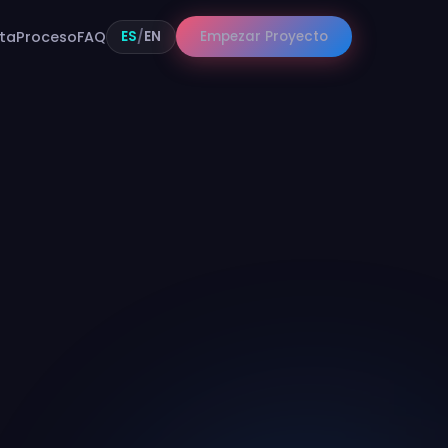
ES
/
EN
ta
Proceso
FAQ
Empezar Proyecto