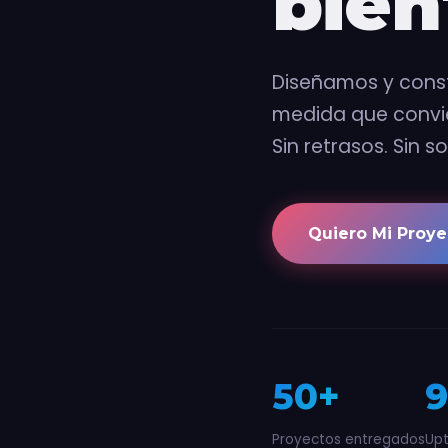
bien
Diseñamos y const
medida que convier
Sin retrasos. Sin s
Quiero Mi Proy
50+
9
Proyectos entregados
Up