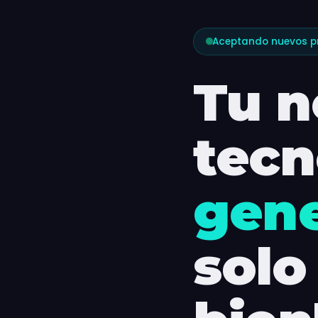
Aceptando nuevos p
Tu n
tecn
gene
solo