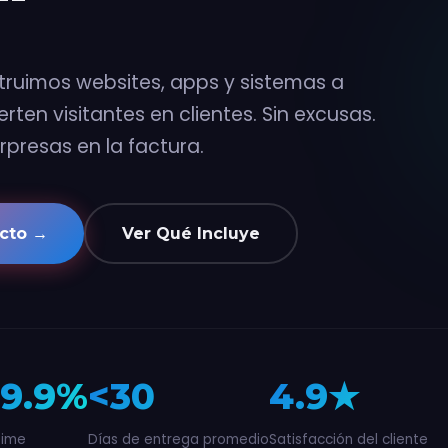
"
ruimos websites, apps y sistemas a
ten visitantes en clientes. Sin excusas.
orpresas en la factura.
ecto →
Ver Qué Incluye
9.9%
<30
4.9★
time
Días de entrega promedio
Satisfacción del cliente