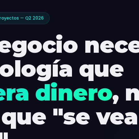
royectos — Q2 2026
egocio nece
ología que
ra dinero
, 
 que "se vea